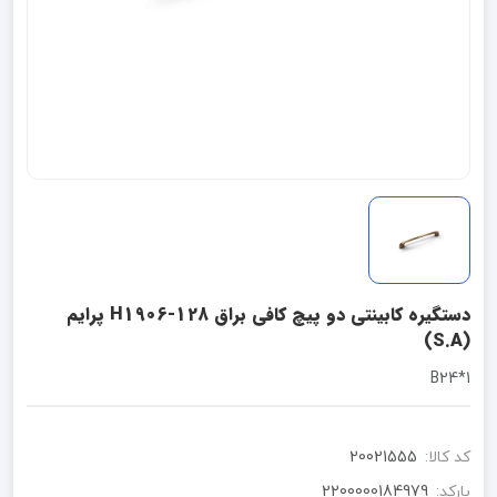
دستگیره کابینتی دو پیچ کافی براق H1906-128 پرایم
(S.A)
1*B24
کد کالا:
20021555
بارکد:
2200000184979