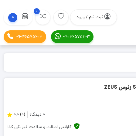
0
ثبت نام / ورود
0
09046575603
09046575603
0 دیدگاه
(0) 0.0
گارانتی اصالت و سلامت فیزیکی کالا