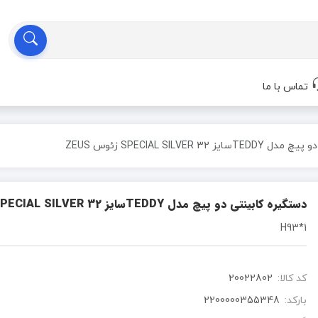
تماس با ما
3 SPECIAL SILVER زئوس ZEUS
دستگیره کابینتی دو پیچ مدل TEDDYسایز 32 SPECIAL SILVER زئوس ZEUS
1*H93
کد کالا:
20022802
بارکد:
2200000355348