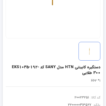
دستگیره کابینتی HTN مدل SANY کد EKS1035-192-
300 طلایی
1* H62
کد کالا:
20023251
بارکد:
2200000413567