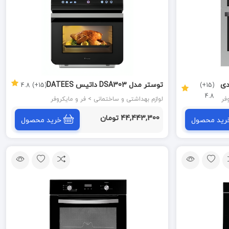
تی اند دی
توستر مدل DSA303 داتیس DATEES
(15+) 4.8
(15+)
4.8
لوازم بهداشتی و ساختمانی > فر و مایکروفر
44,443,300 تومان
رید محصول
خرید محصول