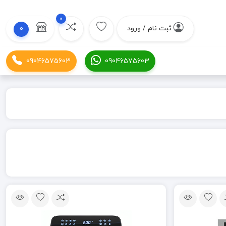
0
ثبت نام / ورود
0
09046575603
09046575603