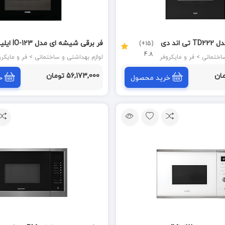
فر برقی توکار مدل TD222 تی اند دی
فر برقی شیشه ای مدل IO-123 ای
(15+)
4.8
استیل ILIA STEEL
 > فر و مایکروفر
لوازم بهداشتی و ساختمانی > فر و مایکروفر
56,173,000 تومان
خرید محصول
خ