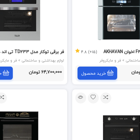
فر برقی توکار مدل TD233 
(15+) 4.8
T&D
 > فر و مایکروفر
لوازم بهداشتی و ساختمانی > فر و مایکروفر
64,700,000 تومان
خرید محصول
خ