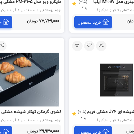
مایکرو ویو 25 لیتری مدل IM101W ایلیا
مایکرو ویو مدل PM-3105
(15+)
4.8
PARNIAN STEEL
 > فر و مایکروفر
لوازم بهداشتی و ساختمانی > فر و مایکروفر
77,769,000 تومان
خرید محصول
خ
فر برقی تو کار شیشه ای J72 مشکی فریم
کشوی گرمکن توکار شیشه مشکی و
(15+)
4.8
استیل مستر پلاس (S.A) W02 B
 > فر و مایکروفر
لوازم بهداشتی و ساختمانی > فر و مایکروفر
49,930,000 تومان
خرید محصول
خ