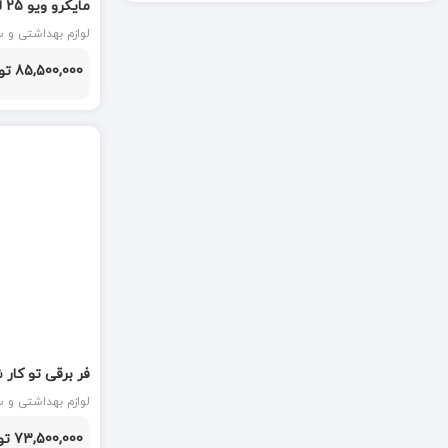
دکا DEKA
استیل ILIA STEEL
لوازم بهداشتی و ساختمانی
دیموند-DEEMUND
85,500,000 تومان
دیورسو DIVERSO
رابیتس
رپال
فیشر
مایدیا Midea
متفرقه هایتولز
مستر پلاس
استیل کد FE138 دیموند DEEMUND
مونوگرام MONOGRAM
لوازم بهداشتی و ساختمانی
73,500,000 تومان
کن CAN