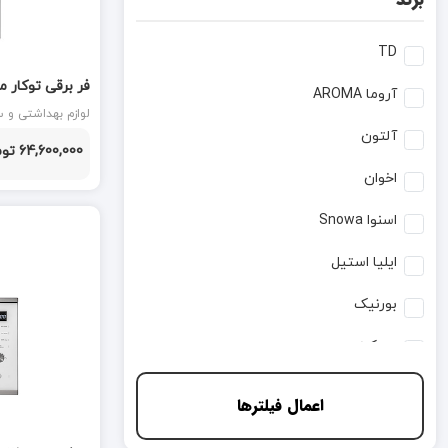
TD
آروما AROMA
T&D
لوازم بهداشتی و ساختمانی
آلتون
64,600,000 تومان
اخوان
اسنوا Snowa
ایلیا استیل
بورنیک
بیمکث
پرنیان استیل
اعمال فیلترها
داتیس