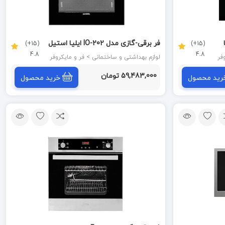
لیا
فر برقی-گازی مدل IO-202 ایلیا استیل
(15+)
(15+)
4.8
4.8
ILIA STEEL
لوازم بهداشتی و ساختمانی > فر و مایکروفر
59,483,000 تومان
رید محصول
خرید محصول