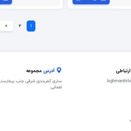
1
>
2
ارتباطی
آدرس
مجموعه
loghmanihit
ساری کمربندی شرقی جنب بیمارستا
لقمانی