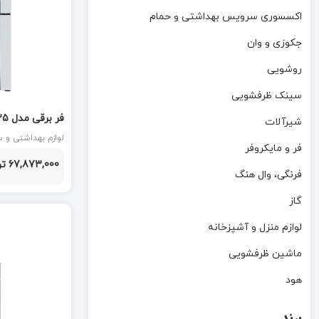
اکسسوری سرویس بهداشتی و حمام
جکوزی و وان
روشویی
سینک ظرفشویی
فر برقی مدل F35 اخوان AKHAVAN
شیرآلات
لوازم بهداشتی و ساختمانی
فر و مایکروفر
67,873,000 تومان
فرنگی، وال هنگ
گاز
لوازم منزل و آشپزخانه
ماشین ظرفشویی
هود
برند