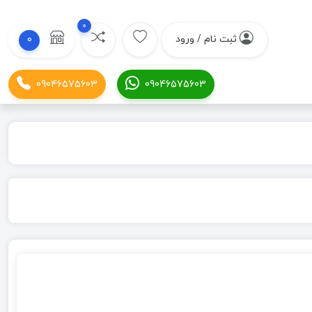
0
ثبت نام / ورود
0
09046575603
09046575603