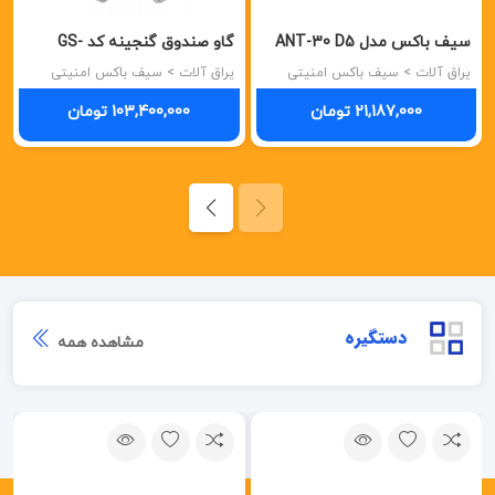
سیف باکس مدل ANT-30 D5
گاو صندوق گنجینه کد GS-
BK آرینته ARIENTE
1000/2 طوسی رمز کره
یراق آلات > سیف باکس امنیتی
یراق آلات > سیف باکس امنیتی
21,187,000 تومان
103,400,000 تومان
دستگیره
مشاهده همه