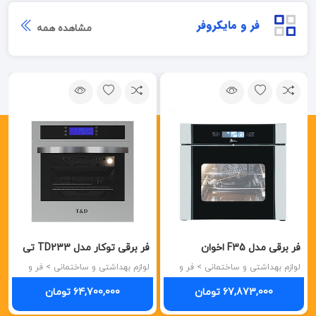
فر و مایکروفر
مشاهده همه
فر برقی مدل F35 اخوان
فر برقی توکار مدل TD233 تی
AKHAVAN
اند دی T&D
لوازم بهداشتی و ساختمانی > فر و
لوازم بهداشتی و ساختمانی > فر و
مایکروفر
مایکروفر
67,873,000 تومان
64,700,000 تومان