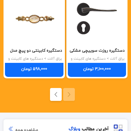
دستگیره روزت سوییچی مشکی
دستگیره کابینتی دو پیچ مدل
2482R پرایم
96-26207 S.A LKGP-
یراق آلات > دستگیره های کابینت و
یراق آلات > دستگیره های کابینت و
درب
درب
ORANGELINE بالنتینی
3,100,000 تومان
598,000 تومان
BALENTINI
آخرین مطالب
وبلاگ
مشاهده همه