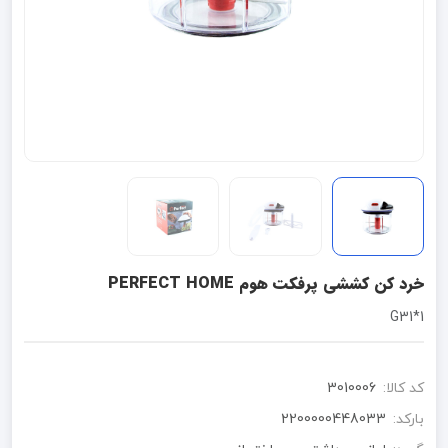
خرد کن کششی پرفکت هوم PERFECT HOME
G31*1
کد کالا:
3010006
بارکد:
2200000448033