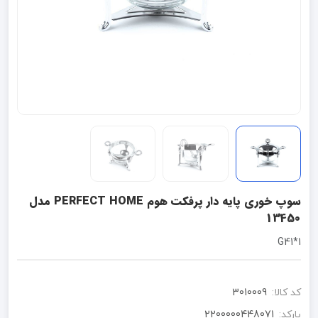
سوپ خوری پایه دار پرفکت هوم PERFECT HOME مدل
13450
G41*1
کد کالا:
3010009
بارکد:
2200000448071