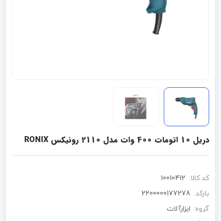
دریل 10 اتومات 400 وات مدل 2110 رونیکس RONIX
کد کالا:
10010412
بارکد:
2200000177278
گروه:
ابزارآلات