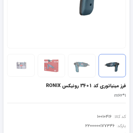
فرز مینیاتوری کد 3401 رونیکس RONIX
1*m62
کد کالا:
10010416
بارکد:
2200000177346