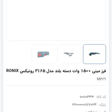
فرز مینی 1500 وات دسته بلند مدل 3165 رونیکس RONIX
1*M41
کد کالا:
10010443
بارکد:
2200000187024