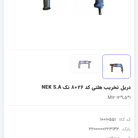
دریل تخریب هلتی کد 8026 نک NEK S.A
1*M12 12*L5
کد کالا:
10010551
بارکد:
2200000223142