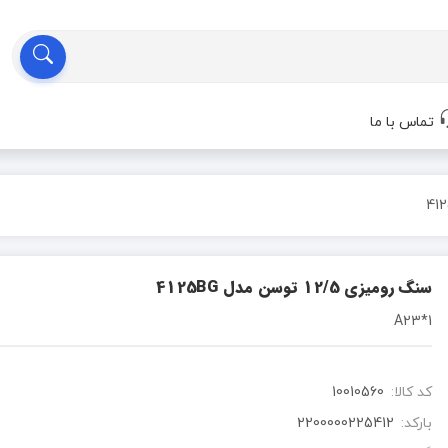
تماس با ما
سنگ رومیزی 12/5 توسن مدل 4125BG
1*A23
کد کالا:
10010560
بارکد:
2200000225412