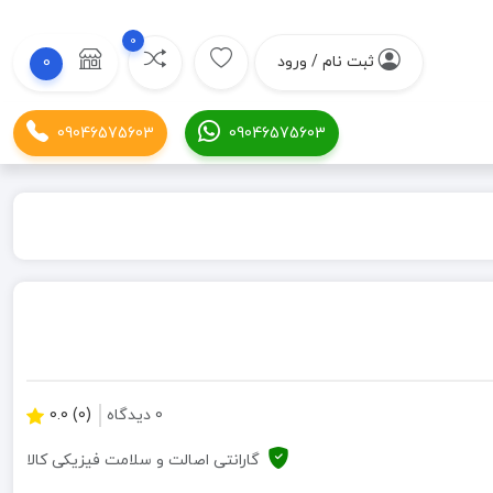
0
ثبت نام / ورود
0
09046575603
09046575603
0 دیدگاه
(0) 0.0
گارانتی اصالت و سلامت فیزیکی کالا