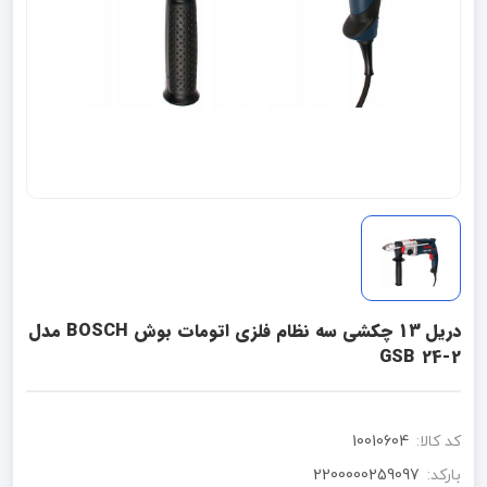
دریل 13 چکشی سه نظام فلزی اتومات بوش BOSCH مدل
GSB 24-2
کد کالا:
10010604
بارکد:
2200000259097