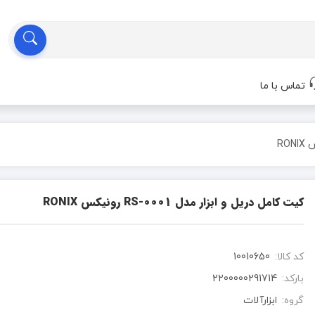
تماس با ما
کیت کامل دریل و ابزار مدل RS-0001 رونیکس RONIX
کد کالا:
10010650
بارکد:
2200000291714
گروه:
ابزارآلات