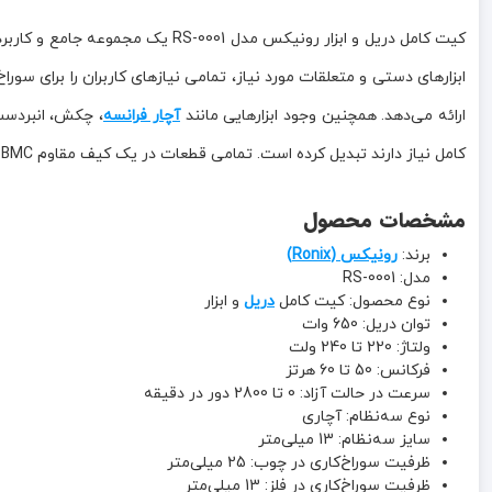
ابزارهای دستی و متعلقات مورد نیاز، تمامی نیازهای کاربران را برای سور
ارائه می‌دهد. همچنین وجود ابزارهایی مانند
آچار فرانسه
، چکش، انبردس
کامل نیاز دارند تبدیل کرده است. تمامی قطعات در یک کیف مقاوم BMC ضد ضربه قرار گرفته‌اند که حمل، نگهداری و نظم‌دهی ابزارها را بسیار آسان می‌کند.
مشخصات محصول
برند:
رونیکس (Ronix)
مدل: RS-0001
نوع محصول: کیت کامل
دریل
و ابزار
توان دریل: 650 وات
ولتاژ: 220 تا 240 ولت
فرکانس: 50 تا 60 هرتز
سرعت در حالت آزاد: 0 تا 2800 دور در دقیقه
نوع سه‌نظام: آچاری
سایز سه‌نظام: 13 میلی‌متر
ظرفیت سوراخ‌کاری در چوب: 25 میلی‌متر
ظرفیت سوراخ‌کاری در فلز: 13 میلی‌متر