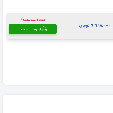
فقط 1 عدد مانده !
9,998,000 تومان
افزودن به سبد