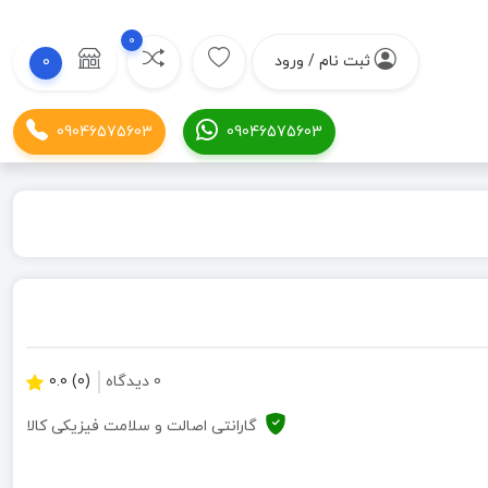
0
ثبت نام / ورود
0
09046575603
09046575603
0 دیدگاه
(0) 0.0
گارانتی اصالت و سلامت فیزیکی کالا