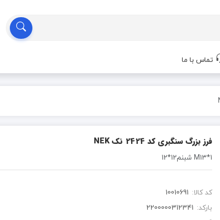
تماس با ما
فرز بزرگ سنگبری کد 2424 نک NEK
M13*1 شبنم12*12
کد کالا:
10010691
بارکد:
2200000312341