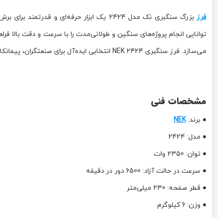
فرز
توانایی انجام پروژه‌های سنگین و طولانی‌مدت را با سرعت و دقت بالا 
می‌سازد. فرز سنگبری NEK 2424 انتخابی ایده‌آل برای صنعتگران، پیمانکاران و کاربران حرفه‌ای است که به دنبال عملکردی قدرتمند و ماندگار هستند.
مشخصات فنی
● برند:
NEK
● مدل: 2424
● توان: 2350 وات
● سرعت در حالت آزاد: 6500 دور در دقیقه
● قطر صفحه: 230 میلی‌متر
● وزن: 6 کیلوگرم