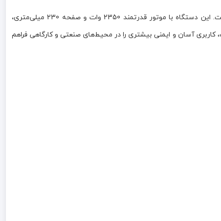
بزرگ سنگبری نک مدل 2424 یک ابزار حرفه‌ای و قدرتمند برای برش، سایش و پرداخت انواع سنگ، بتن، سرامیک و سایر مصالح ساختمانی است. این دستگاه با موتور قدرتمند 2350 وات و صفحه 230 میلی‌متری،
 کاربری آسان و ایمنی بیشتری را در محیط‌های صنعتی و کارگاهی فراهم