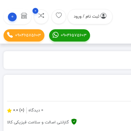
0
ثبت نام / ورود
0
09046575603
09046575603
0 دیدگاه
(0) 0.0
گارانتی اصالت و سلامت فیزیکی کالا