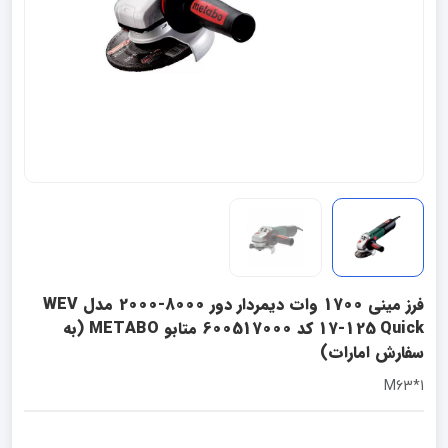
فرز مینی 1700 وات دیمردار دور 8000-2000 مدل WEV
17-125 Quick کد 600517000 متابو METABO (به
سفارش امارات)
1*M63