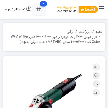
0
ثبت نام / ورود
خانه
ابزارآلات
برقی
فرز مینی 1700 وات دیمردار دور 8000-2000 مدل WEV 17-125
Quick کد 600517000 متابو METABO (به سفارش امارات)