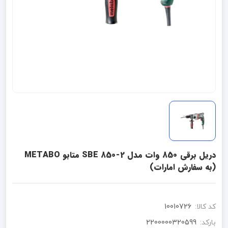
دریل برقی 850 وات مدل SBE 850-2 متابو METABO
(به سفارش امارات)
کد کالا:
10010726
بارکد:
2200000320599