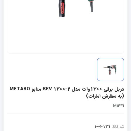
دریل برقی 1300وات مدل BEV 1300-2 متابو METABO
(به سفارش امارات)
1*M13
کد کالا:
10010731