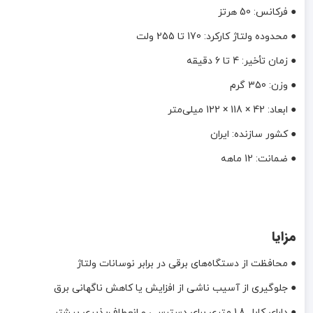
● فرکانس: 50 هرتز
● محدوده ولتاژ کارکرد: 170 تا 255 ولت
● زمان تأخیر: 4 تا 6 دقیقه
● وزن: 350 گرم
● ابعاد: 42 × 118 × 122 میلی‌متر
● کشور سازنده: ایران
● ضمانت: 12 ماهه
مزایا
● محافظت از دستگاه‌های برقی در برابر نوسانات ولتاژ
● جلوگیری از آسیب ناشی از افزایش یا کاهش ناگهانی برق
● دارای کابل 1.8 متری برای دسترسی و انعطاف‌پذیری بیشتر