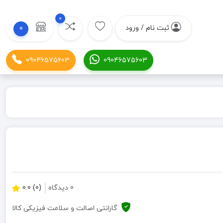
0
ثبت نام / ورود
0
09046575603
09046575603
0 دیدگاه
(0) 0.0
گارانتی اصالت و سلامت فیزیکی کالا