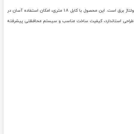
1.8 متری مدل 310 فوریجا 10 آمپر پیشرانه محافظ، راهکاری مطمئن برای محافظت از لوازم برقی در برابر نوسانات و تغییرات ناگهانی ولتاژ برق است. این محصول با کابل 1.8 متری، امکان استفاده آسان در
ود. طراحی استاندارد، کیفیت ساخت مناسب و سیستم محافظتی پیشرفته