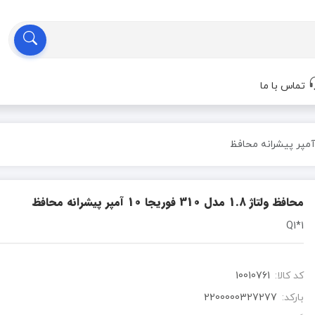
تماس با ما
محافظ ولتاژ 1.8 مدل 310 فوریجا 10 آمپر پیشرانه محافظ
Q1*1
کد کالا:
10010761
بارکد:
2200000327277