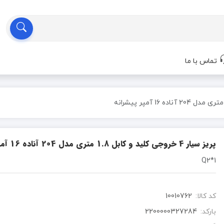
تماس با ما
پریز سیار 4 خروجی کلید و کابل 1.8 متری مدل 204 آناده 16 آمپر پیشرانه
1*Q2
کد کالا:
10010762
بارکد:
2200000327284