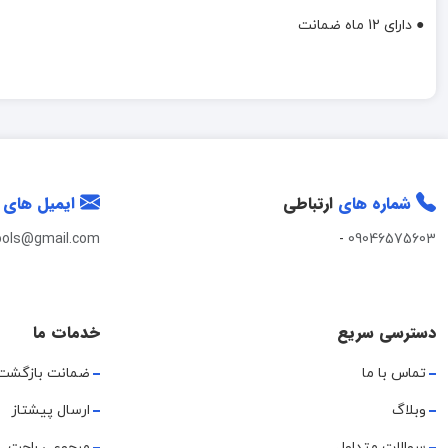
● دارای 12 ماه ضمانت
شماره های
ارتباطی
ایمیل های
ools@gmail.com
-
09046575603
دسترسی سریع
خدمات ما
تماس با ما
ضمانت بازگشت
وبلاگ
ارسال پیشتاز
سوالات متداول
مرجوعی راحت