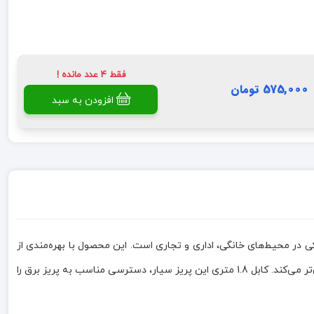
فقط 4 عدد مانده !
575,000 تومان
افزودن به سبد
 چندین دستگاه الکتریکی در محیط‌های خانگی، اداری و تجاری است. این محصول با بهره‌مندی از
چهار خروجی برق، امکان اتصال هم‌زمان چند وسیله را فراهم کرده و به کمک کلید روشن و خاموش تعبیه‌شده روی بدنه، مدیریت مصرف انرژی را آسان‌تر می‌کند. کابل 1.8 متری این پریز سیار، دسترسی مناسب به پریز برق را