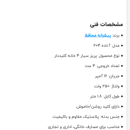
مشخصات فنی
● برند:
پیشرانه محافظ
● مدل: آناده 204
● نوع محصول: پریز سیار 4 خانه کلیددار
● تعداد خروجی: 4 عدد
● جریان: 16 آمپر
● ولتاژ: 250 ولت
● طول کابل: 1.8 متر
● دارای کلید روشن/خاموش
● جنس بدنه: پلاستیک مقاوم و باکیفیت
● مناسب برای مصارف خانگی، اداری و تجاری