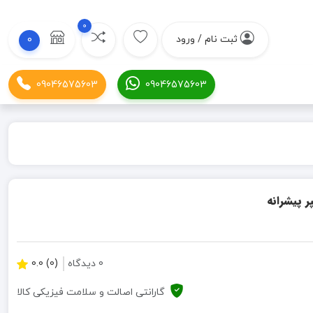
0
ثبت نام / ورود
0
09046575603
09046575603
0 دیدگاه
(0) 0.0
گارانتی اصالت و سلامت فیزیکی کالا