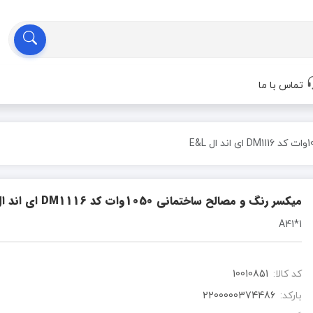
تماس با ما
میکسر رنگ و مصالح ساختمانی 1050وات کد DM1116 ای اند ال E&L
1*A41
کد کالا:
10010851
بارکد:
2200000374486