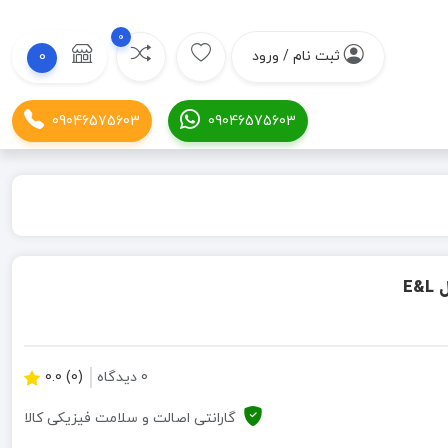
0
ثبت نام / ورود
0
09046575603
09046575603
0 دیدگاه
(0) 0.0
گارانتی اصالت و سلامت فیزیکی کالا