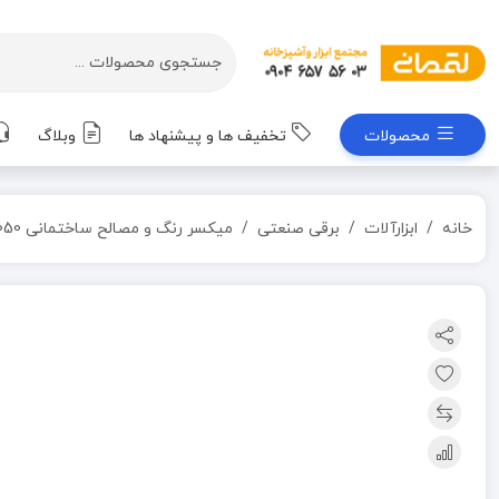
محصولات
تخفیف ها و پیشنهاد ها
وبلاگ
خانه
ابزارآلات
برقی صنعتی
میکسر رنگ و مصالح ساختمانی 1050وات کد DM1116 ای اند ال E&L