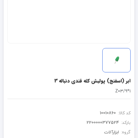
ابر (اسفنج) پولیش کله قندی دنباله 3
1*Z03/9
کد کالا:
10010860
بارکد:
2200000377524
گروه:
ابزارآلات