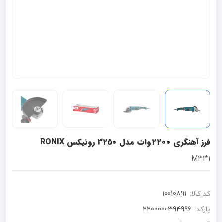
فرز آهنگری 2200وات مدل 3250 رونیکس RONIX
1*M31
کد کالا:
10010891
بارکد:
2200000394996