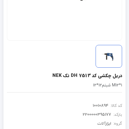
دریل چکشی کد DH 7513 نک NEK
1*M12 شبنم12*12
کد کالا:
10010894
بارکد:
2200000395177
گروه:
ابزارآلات