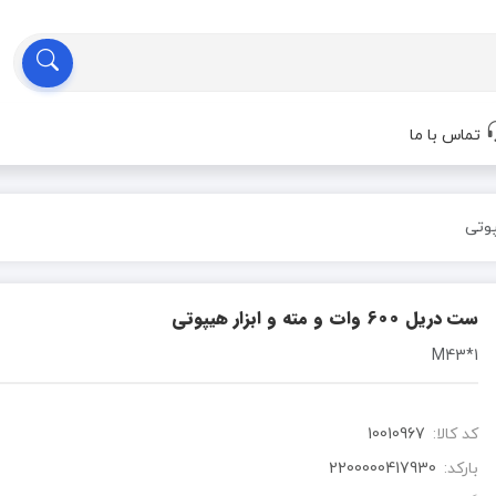
تماس با ما
ست دریل 600 وات و مته و ابزار هیپوتی
1*M43
کد کالا:
10010967
بارکد:
2200000417930