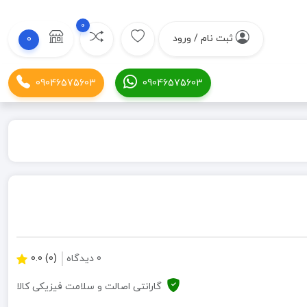
0
ثبت نام / ورود
0
09046575603
09046575603
0 دیدگاه
(0) 0.0
گارانتی اصالت و سلامت فیزیکی کالا