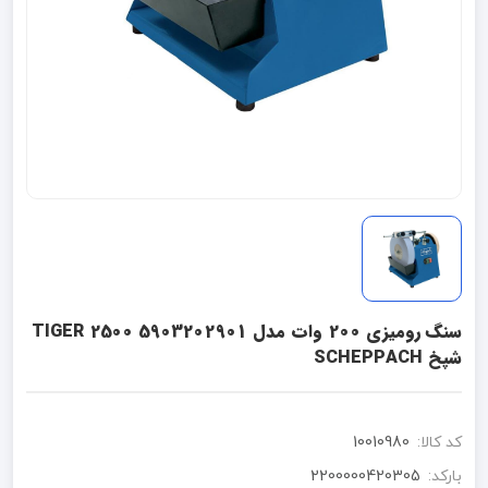
سنگ رومیزی 200 وات مدل 5903202901 TIGER 2500
شپخ SCHEPPACH
کد کالا:
10010980
بارکد:
2200000420305