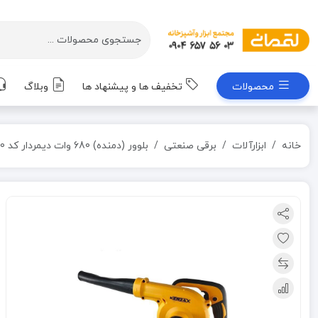
محصولات
تخفیف ها و پیشنهاد ها
وبلاگ
خانه
ابزارآلات
برقی صنعتی
بلوور (دمنده) 680 وات دیمردار کد KEB-1680 کنزاکس KENZAX