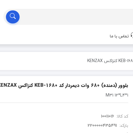
تماس با ما
بلوور (دمنده) 680 وات دیمردار کد KEB-1680 کنزاکس KENZAX
1*M31 12*L4
کد کالا:
10011016
بارکد:
2200000435491