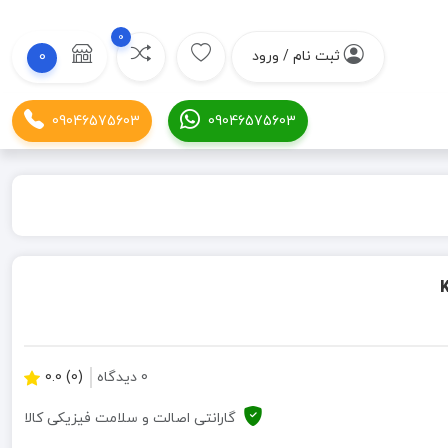
0
ثبت نام / ورود
0
09046575603
09046575603
0 دیدگاه
(0) 0.0
گارانتی اصالت و سلامت فیزیکی کالا