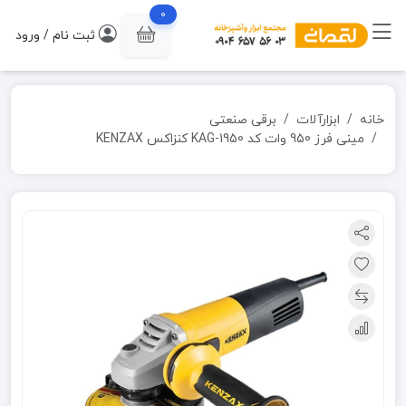
0
ثبت نام / ورود
خانه
ابزارآلات
برقی صنعتی
مینی فرز 950 وات کد KAG-1950 کنزاکس KENZAX