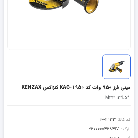
مینی فرز 950 وات کد KAG-1950 کنزاکس KENZAX
1*M33 12*L5
کد کالا:
10011033
بارکد:
2200000428417