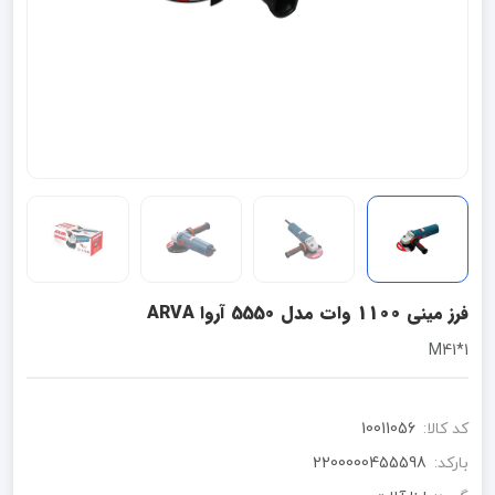
فرز مینی 1100 وات مدل 5550 آروا ARVA
1*M41
کد کالا:
10011056
بارکد:
2200000455598