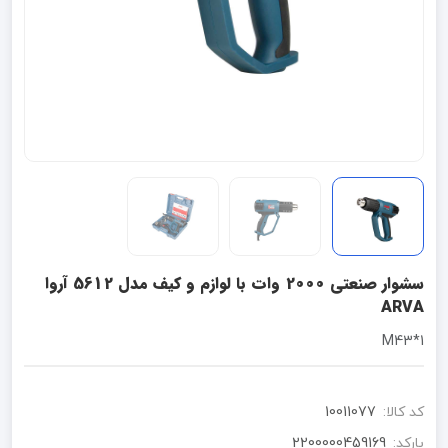
سشوار صنعتی 2000 وات با لوازم و کیف مدل 5612 آروا
ARVA
1*M43
کد کالا:
10011077
بارکد:
2200000459169