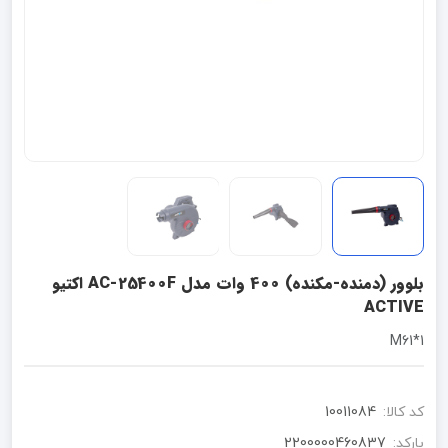
بلوور (دمنده-مکنده) 400 وات مدل AC-25400F اکتیو
ACTIVE
1*M61
کد کالا:
10011084
بارکد:
2200000460837