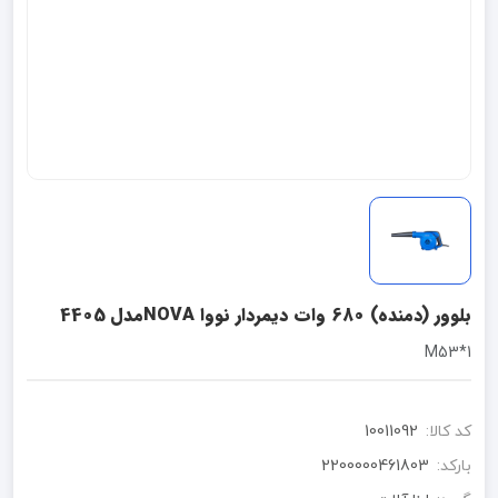
بلوور (دمنده) 680 وات دیمردار نووا NOVAمدل 4405
M53*1
کد کالا:
10011092
بارکد:
2200000461803