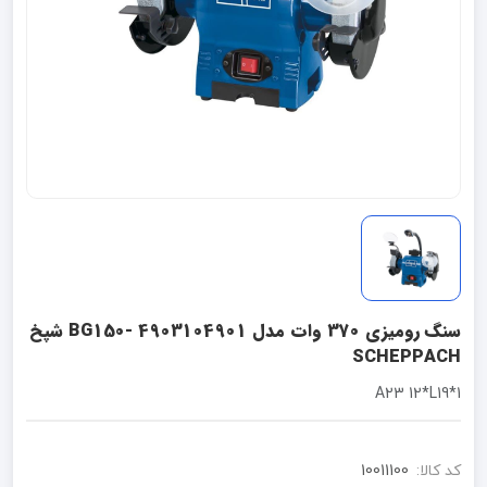
سنگ رومیزی 370 وات مدل BG150- 4903104901 شپخ
SCHEPPACH
1*A23 12*L19
کد کالا:
10011100