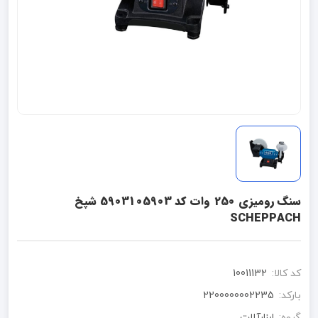
سنگ رومیزی 250 وات کد 5903105903 شپخ
SCHEPPACH
کد کالا:
10011132
بارکد:
2200000002235
گروه:
ابزارآلات