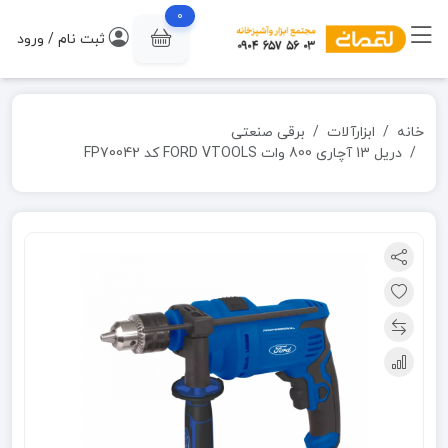
0
ثبت نام / ورود
خانه
ابزارآلات
برقی صنعتی
دریل 13 آچاری 800 وات FORD VTOOLS کد FP70042