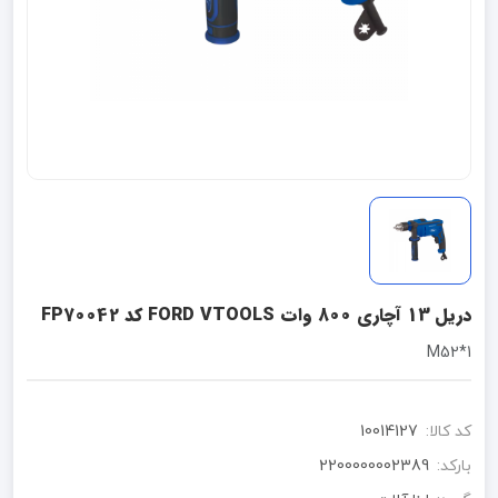
دریل 13 آچاری 800 وات FORD VTOOLS کد FP70042
M52*1
کد کالا:
10014127
بارکد:
2200000002389