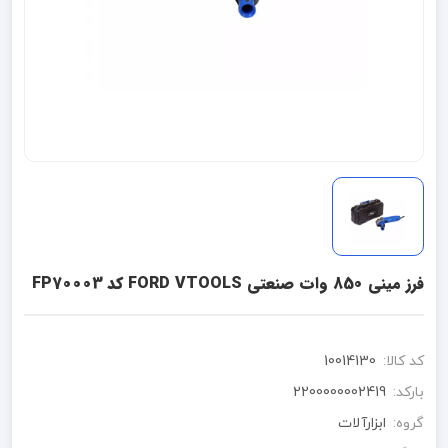
فرز مینی 850 وات صنعتی FORD VTOOLS کد FP70003
کد کالا:
10014130
بارکد:
2200000002419
گروه:
ابزارآلات