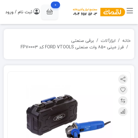
0
ثبت نام / ورود
خانه
ابزارآلات
برقی صنعتی
فرز مینی 850 وات صنعتی FORD VTOOLS کد FP70003