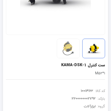
ست کنترل KAMA-DSK-1
M52*1
کد کالا:
10014162
بارکد:
2200000002792
گروه:
ابزارآلات