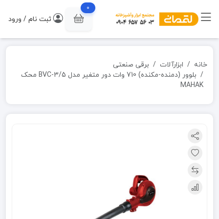
0
ثبت نام / ورود
خانه
ابزارآلات
برقی صنعتی
بلوور (دمنده-مکنده) 710 وات دور متغیر مدل BVC-3/5 محک
MAHAK