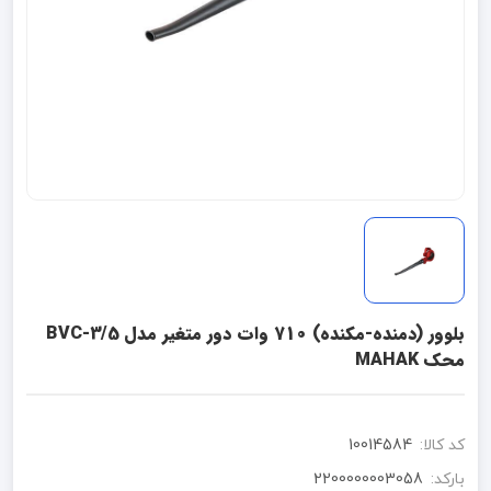
بلوور (دمنده-مکنده) 710 وات دور متغیر مدل BVC-3/5
محک MAHAK
کد کالا:
10014584
بارکد:
2200000003058