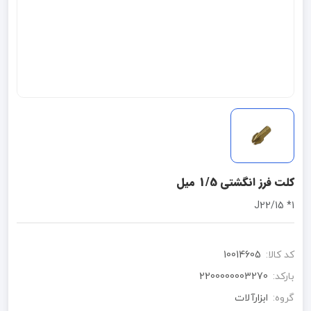
کلت فرز انگشتی 1/5 میل
1* J22/15
کد کالا:
10014605
بارکد:
2200000003270
گروه:
ابزارآلات