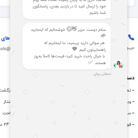
شماره های
ارتباطی
ایمیل های
ools@gmail.com
-
09046575603
دسترسی سریع
خدمات ما
تماس با ما
ضمانت بازگشت
وبلاگ
ارسال پیشتاز
سوالات متداول
مرجوعی راحت
قوانین و مقررات
پشتیبانی 24 ساعته