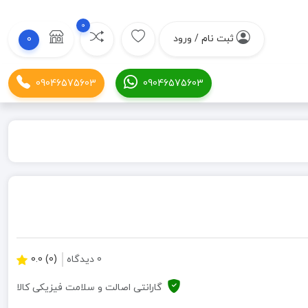
0
ثبت نام / ورود
0
09046575603
09046575603
0 دیدگاه
(0) 0.0
گارانتی اصالت و سلامت فیزیکی کالا