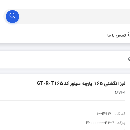
تماس با ما
فرز انگشتی 165 پارچه سیلور کد GT-R-T165
1*M71
کد کالا:
10014617
بارکد:
2200000003409