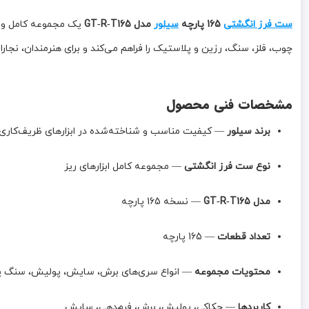
ست 
فرز انگشتی
 165 پارچه 
سیلور
 مدل GT‑R‑T165
چوب، فلز، سنگ، رزین و پلاستیک را فراهم می‌کند و برای هنرمندان، نجاران، فلزکاران و تعمیرکاران گزینه‌ای عالی محسوب می‌شود.
مشخصات فنی محصول
برند سیلور
 — کیفیت مناسب و شناخته‌شده در ابزارهای ظریف‌کاری
نوع ست فرز انگشتی
 — مجموعه کامل ابزارهای ریز
مدل GT‑R‑T165
 — نسخه 165 پارچه
تعداد قطعات
 — 165 پارچه
محتویات مجموعه
 — انواع سری‌های برش، سایش، پولیش، سنگ پرداخت، کولت، برس، سنباده
کاربردها
 — حکاکی، پولیش، برش، فرم‌دهی، سایش