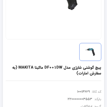
پیچ گوشتی شارژی مدل DF001DW ماکیتا MAKITA (به
سفارش امارات)
کد کالا:
10014629
بارکد:
2200000003553
گروه:
ابزارآلات