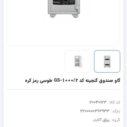
گاو صندوق گنجینه کد GS-1000/2 طوسی رمز کره
کد کالا:
20040123
بارکد:
2200000362933
گروه:
یراق آلات