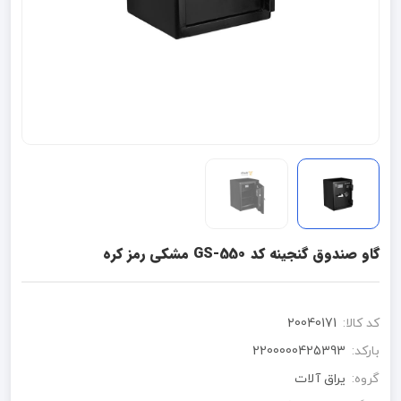
گاو صندوق گنجینه کد GS-550 مشکی رمز کره
کد کالا:
20040171
بارکد:
2200000425393
گروه:
یراق آلات