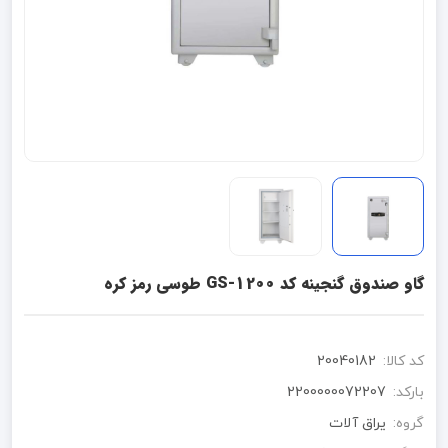
گاو صندوق گنجینه کد GS-1200 طوسی رمز کره
کد کالا:
20040182
بارکد:
2200000072207
گروه:
یراق آلات