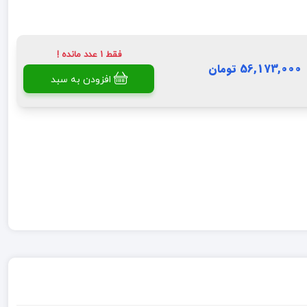
فقط 1 عدد مانده !
56,173,000 تومان
افزودن به سبد