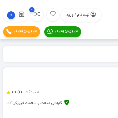
0
ثبت نام / ورود
0
09046575603
09046575603
0 دیدگاه
(0) 0.0
گارانتی اصالت و سلامت فیزیکی کالا