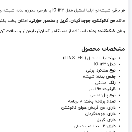
فر برقی شیشه‌ای
ایلیا استیل مدل IO-123
با طراحی مدرن، بدنه شیشه‌ا
مانند
فن کانوکشن، جوجه‌گردان، گریل
و
سنسور حرارتی
، امکان پخت یکنو
و
فن خنک‌کننده بدنه
، استفاده از دستگاه را آسان‌تر، ایمن‌تر و نظافت آ
مشخصات محصول
برند:
ایلیا استیل (ILIA STEEL)
مدل:
IO-123
نوع عملکرد:
برقی
جنس بدنه:
شیشه
رنگ:
مشکی
ظرفیت:
90 لیتر
نوع پنل:
لمسی
تعداد برنامه پخت:
8 برنامه
دارای:
فن گردش هوای کانوکشن
دارای:
جوجه‌گردان
دارای:
گریل
دارای:
2 عدد لامپ داخلی