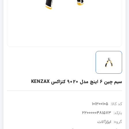
سیم چین 6 اینچ مدل 9020 کنزاکس KENZAX
کد کالا:
101200105
بارکد:
2200000481573
گروه:
ابزارآلات