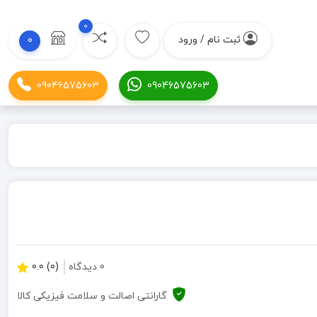
0
ثبت نام / ورود
0
09046575603
09046575603
0 دیدگاه
(0) 0.0
گارانتی اصالت و سلامت فیزیکی کالا