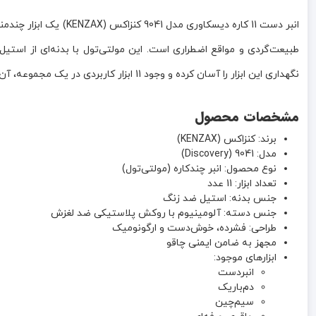
انبر دست 11 کاره دیس
طبیعت‌گردی و مواقع اضطراری است. این مولتی‌تول با بدنه‌ای از است
نگهداری این ابزار را آسان کرده و وجود 11 ابزار کاربردی در یک مجموعه، آن را به همراهی ایده‌آل برای ماجراجویان، کوهنوردان و کاربران حرفه‌ای تبدیل کرده است.
مشخصات محصول
برند: کنزاکس (KENZAX)
مدل: 9041 (Discovery)
نوع محصول: انبر چندکاره (مولتی‌تول)
تعداد ابزار: 11 عدد
جنس بدنه: استیل ضد زنگ
جنس دسته: آلومینیوم با روکش پلاستیکی ضد لغزش
طراحی: فشرده، خوش‌دست و ارگونومیک
مجهز به ضامن ایمنی چاقو
ابزارهای موجود:
انبردست
دم‌باریک
سیم‌چین