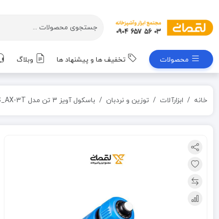
محصولات
تخفیف ها و پیشنهاد ها
وبلاگ
خانه
ابزارآلات
توزین و نردبان
باسکول آویز 3 تن مدل OCS_AX-3T بی نظیر BINAZIR