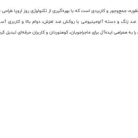
کاوری مدل 9041 کنزاکس (KENZAX) یک ابزار چندمنظوره، جمع‌وجور و کاربردی است که با بهره‌گیری از ت
یل ضد زنگ و دسته آلومینیومی با روکش ضد لغزش، دوام بالا و کاربری آس