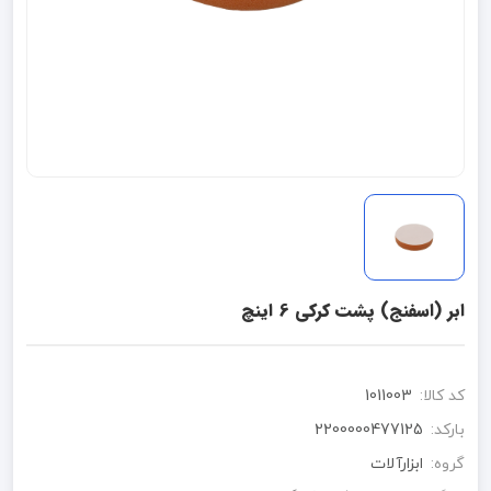
ابر (اسفنج) پشت کرکی 6 اینچ
کد کالا:
1011003
بارکد:
2200000477125
گروه:
ابزارآلات