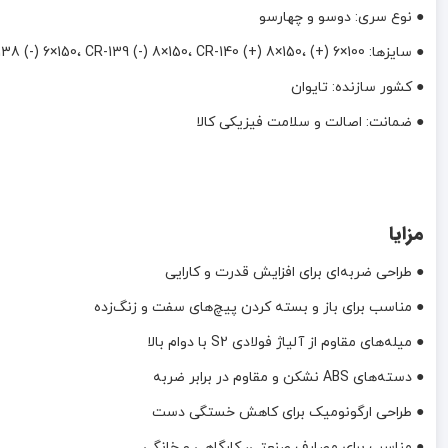
● نوع سری: دوسو و چهارسو
● سایزها: CR-137 (+) 6×150، CR-138 (-) 6×150، CR-139 (-) 8×150، CR-140 (+) 8×150، (+) 6×100
● کشور سازنده: تایوان
● ضمانت: اصالت و سلامت فیزیکی کالا
مزایا
● طراحی ضربه‌ای برای افزایش قدرت و کارایی
● مناسب برای باز و بسته کردن پیچ‌های سفت و زنگ‌زده
● میله‌های مقاوم از آلیاژ فولادی S2 با دوام بالا
● دسته‌های ABS نشکن و مقاوم در برابر ضربه
● طراحی ارگونومیک برای کاهش خستگی دست
● مناسب برای مصارف صنعتی، کارگاهی و خانگی