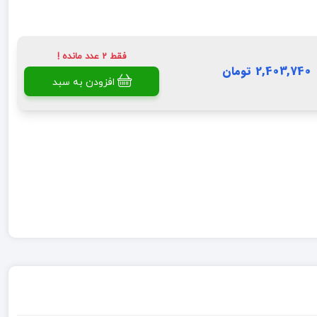
فقط 2 عدد مانده !
2,403,740 تومان
افزودن به سبد