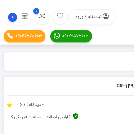
0
ثبت نام / ورود
0
09046575603
09046575603
0 دیدگاه
(0) 0.0
گارانتی اصالت و سلامت فیزیکی کالا