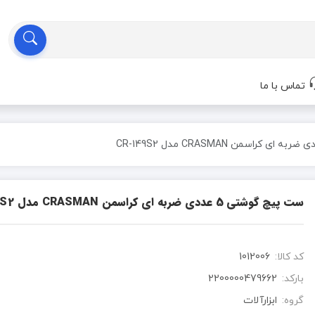
تماس با ما
ست پیچ گوشتی 5 عددی ضربه ای کراسمن CRASMAN مدل CR-149S2
کد کالا:
1012006
بارکد:
2200000479662
گروه:
ابزارآلات